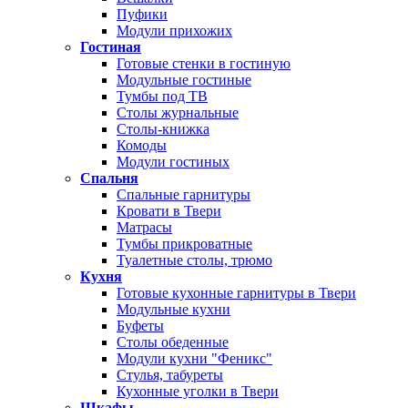
Пуфики
Модули прихожих
Гостиная
Готовые стенки в гостиную
Модульные гостиные
Тумбы под ТВ
Столы журнальные
Столы-книжка
Комоды
Модули гостиных
Спальня
Спальные гарнитуры
Кровати в Твери
Матрасы
Тумбы прикроватные
Туалетные столы, трюмо
Кухня
Готовые кухонные гарнитуры в Твери
Модульные кухни
Буфеты
Столы обеденные
Модули кухни "Феникс"
Стулья, табуреты
Кухонные уголки в Твери
Шкафы