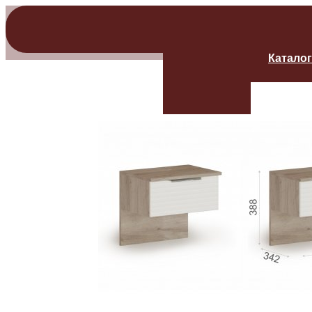
Катало
Прихо
Модульны
Готовые р
Обувницы
Вешалки
Пуфики
Модули п
Кухня
Готовые к