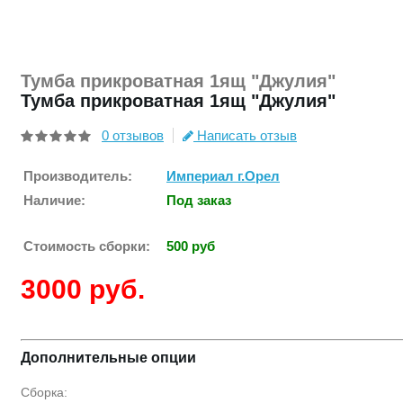
Модульны
Буфеты
Столы об
Тумба прикроватная 1ящ "Джулия"
Тумба прикроватная 1ящ "Джулия"
Модули ку
Стулья, т
0 отзывов
Написать отзыв
Кухонные 
Производитель:
Империал г.Орел
Мягкая
Наличие:
Под заказ
Диваны п
Стоимость сборки:
500 руб
Диваны у
Мини-див
3000 руб.
Тахта
Кресла
Дополнительные опции
Сборка: