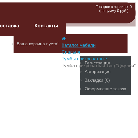
Товаров в корзине: 0
(на сумму 0 руб.)
доставка
Контакты
Ваша корзина пуста!
Каталог мебели
Спальня
Тумбы прикроватные
Регистрация
Тумба прикроватная 1ящ "Джулия"
Авторизация
Закладки (0)
Оформление заказа
мо
ебель в Твери
х