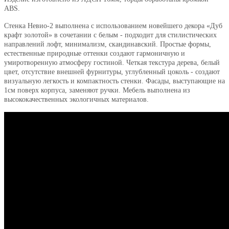
ABS.
Стенка Невио-2 выполнена с использованием новейшего декора «Дуб
крафт золотой» в сочетании с белым - подходит для стилистических
направлений лофт, минимализм, скандинавский. Простые формы,
естественные природные оттенки создают гармоничную и
умиротворенную атмосферу гостиной. Четкая текстура дерева, белый
цвет, отсутствие внешней фурнитуры, углубленный цоколь - создают
визуальную легкость и компактность стенки. Фасады, выступающие на
1см поверх корпуса, заменяют ручки. Мебель выполнена из
высококачественных экологичных материалов.