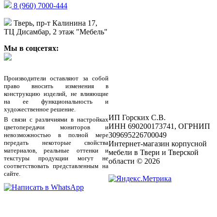
8 (960) 7000-444
Тверь, пр-т Калинина 17,
ТЦ Дисамбар, 2 этаж "Мебель"
Мы в соцсетях:
Производители оставляют за собой
право вносить изменения в
конструкцию изделий, не влияющие
на ее функциональность и
художественное решение.
ИП Горских С.В.
В связи с различиями в настройках
ИНН 690200173741, ОГРНИП
цветопередачи мониторов и
309695226700049
невозможностью в полной мере
передать некоторые свойства
Интернет-магазин корпусной
материалов, реальные оттенки и
мебели в Твери и Тверской
текстуры продукции могут не
области © 2026
соответствовать представленным на
сайте.