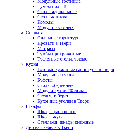
Модульные гостиные
Тумбы под ТВ
Столы журнальные
Столы-книжка
Комоды
Модули гостиных
Спальня
Спальные гарнитуры
Кровати в Твери
Матрасы
Тумбы прикроватные
Туалетные столы, трюмо
Кухня
Готовые кухонные гарнитуры в Твери
Модульные кухни
Буфеты
Столы обеденные
Модули кухни "Феникс"
Стулья, табуреты
Кухонные уголки в Твери
Шкафы
Шкафы распашные
Шкафы-купе
Стеллажи, шкафы книжные
Детская мебель в Твери