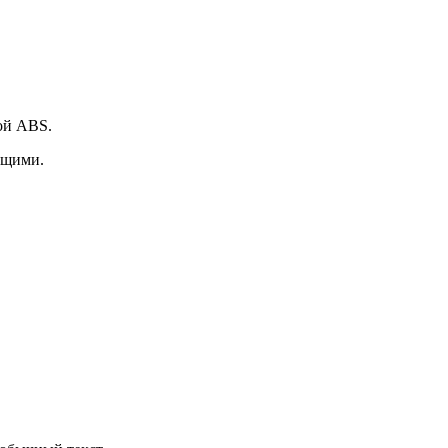
кой ABS.
ющими.