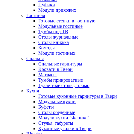
Пуфики
Модули прихожих
Гостиная
Готовые стенки в гостиную
Модульные гостиные
Тумбы под ТВ
Столы журнальные
Столы-книжка
Комоды
Модули гостиных
Спальня
Спальные гарнитуры
Кровати в Твери
Матрасы
Тумбы прикроватные
Туалетные столы, трюмо
Кухня
Готовые кухонные гарнитуры в Твери
Модульные кухни
Буфеты
Столы обеденные
Модули кухни "Феникс"
Стулья, табуреты
Кухонные уголки в Твери
Шкафы