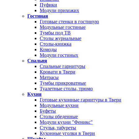
Пуфики
Модули прихожих
Гостиная
Готовые стенки в гостиную
Модульные гостиные
Тумбы под ТВ
Столы журнальные
Столы-книжка
Комоды
Модули гостиных
Спальня
Спальные гарнитуры
Кровати в Твери
Матрасы
Тумбы прикроватные
Туалетные столы, трюмо
Кухня
Готовые кухонные гарнитуры в Твери
Модульные кухни
Буфеты
Столы обеденные
Модули кухни "Феникс"
Стулья, табуреты
Кухонные уголки в Твери
Шкафы