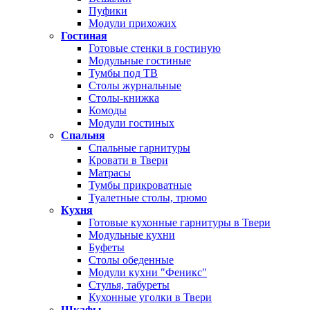
Пуфики
Модули прихожих
Гостиная
Готовые стенки в гостиную
Модульные гостиные
Тумбы под ТВ
Столы журнальные
Столы-книжка
Комоды
Модули гостиных
Спальня
Спальные гарнитуры
Кровати в Твери
Матрасы
Тумбы прикроватные
Туалетные столы, трюмо
Кухня
Готовые кухонные гарнитуры в Твери
Модульные кухни
Буфеты
Столы обеденные
Модули кухни "Феникс"
Стулья, табуреты
Кухонные уголки в Твери
Шкафы