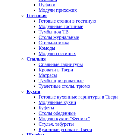
Пуфики
Модули прихожих
Гостиная
Готовые стенки в гостиную
Модульные гостиные
Тумбы под ТВ
Столы журнальные
Столы-книжка
Комоды
Модули гостиных
Спальня
Спальные гарнитуры
Кровати в Твери
Матрасы
Тумбы прикроватные
Туалетные столы, трюмо
Кухня
Готовые кухонные гарнитуры в Твери
Модульные кухни
Буфеты
Столы обеденные
Модули кухни "Феникс"
Стулья, табуреты
Кухонные уголки в Твери
Шкафы