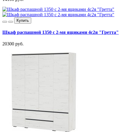
Купить
Шкаф распашной 1350 с 2-мя ящиками 4с2я "Гретта"
20300 руб.