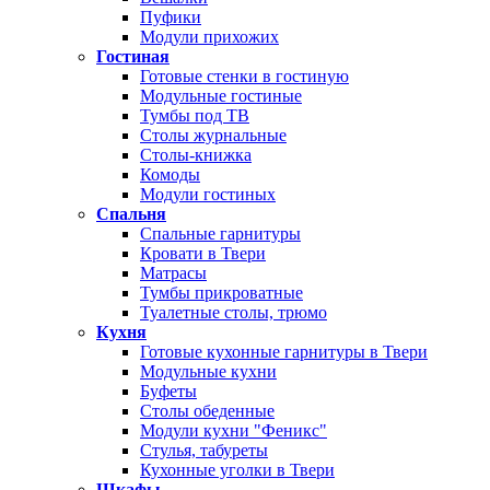
Пуфики
Модули прихожих
Гостиная
Готовые стенки в гостиную
Модульные гостиные
Тумбы под ТВ
Столы журнальные
Столы-книжка
Комоды
Модули гостиных
Спальня
Спальные гарнитуры
Кровати в Твери
Матрасы
Тумбы прикроватные
Туалетные столы, трюмо
Кухня
Готовые кухонные гарнитуры в Твери
Модульные кухни
Буфеты
Столы обеденные
Модули кухни "Феникс"
Стулья, табуреты
Кухонные уголки в Твери
Шкафы