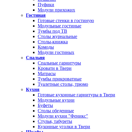
Пуфики
Модули прихожих
Гостиная
Готовые стенки в гостиную
Модульные гостиные
Тумбы под ТВ
Столы журнальные
Столы-книжка
Комоды
Модули гостиных
Спальня
Спальные гарнитуры
Кровати в Твери
Матрасы
Тумбы прикроватные
Туалетные столы, трюмо
Кухня
Готовые кухонные гарнитуры в Твери
Модульные кухни
Буфеты
Столы обеденные
Модули кухни "Феникс"
Стулья, табуреты
Кухонные уголки в Твери
Шкафы