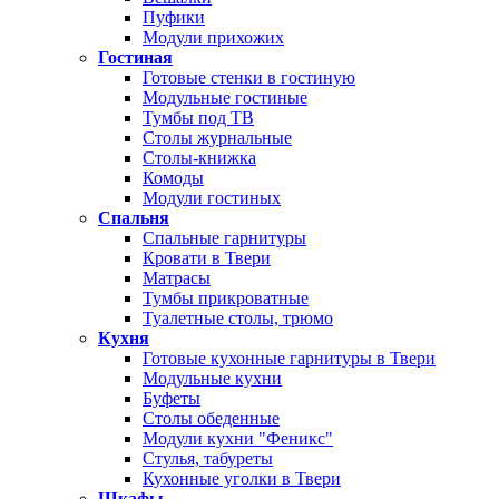
Пуфики
Модули прихожих
Гостиная
Готовые стенки в гостиную
Модульные гостиные
Тумбы под ТВ
Столы журнальные
Столы-книжка
Комоды
Модули гостиных
Спальня
Спальные гарнитуры
Кровати в Твери
Матрасы
Тумбы прикроватные
Туалетные столы, трюмо
Кухня
Готовые кухонные гарнитуры в Твери
Модульные кухни
Буфеты
Столы обеденные
Модули кухни "Феникс"
Стулья, табуреты
Кухонные уголки в Твери
Шкафы