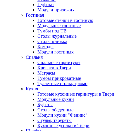
Пуфики
Модули прихожих
Гостиная
Готовые стенки в гостиную
Модульные гостиные
Тумбы под ТВ
Столы журнальные
Столы-книжка
Комоды
Модули гостиных
Спальня
Спальные гарнитуры
Кровати в Твери
Матрасы
Тумбы прикроватные
Туалетные столы, трюмо
Кухня
Готовые кухонные гарнитуры в Твери
Модульные кухни
Буфеты
Столы обеденные
Модули кухни "Феникс"
Стулья, табуреты
Кухонные уголки в Твери
Шкафы